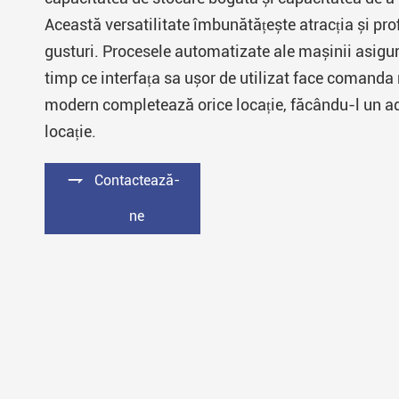
Mașină de transport cafea
Această versatilitate îmbunătățește atracția și prof
gusturi. Procesele automatizate ale mașinii asigură
timp ce interfața sa ușor de utilizat face comanda 
modern completează orice locație, făcându-l un adă
locație.

Contactează-
ne