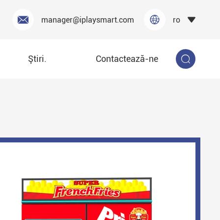


manager@iplaysmart.com
ro

Ştiri.
Contactează-ne

buție