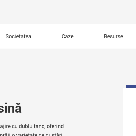
Societatea
Caze
Resurse
AW-012A a doua generație interioară pizza mașină de distri
AW-013A 32'' ecran de pizza de vânzare mașină
AW-013B 32'' în aer liber pizza mașină de vanzare
sină
AW-014A 55' mașină de distribuire pizza.
AW-014B 55'' în aer liber Pizza maşină de vanzare
rajire cu dublu tanc, oferind
răji o varietate de gustări.