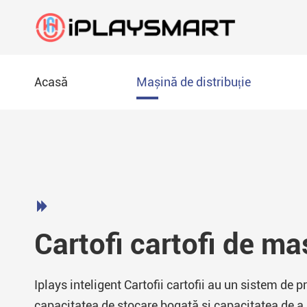
Acasă
Mașină de distribuție
Pizza mașină de vanzare
Fabricare
Descarcă documente
Bubble ceai vând mașină
Expoziţii
Videoclip

Cartofi cartofi de ma
Mașină de vânzare cremă de mașină de înghețate
FAQ
Cartofi cartofi de masină
Blog
Iplays inteligent Cartofii cartofii au un sistem de p
capacitatea de stocare bogată și capacitatea de a p