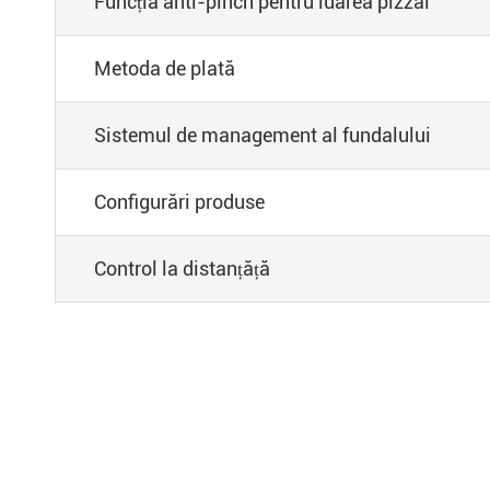
Funcția anti-pinch pentru luarea pizzai
Metoda de plată
Sistemul de management al fundalului
Configurări produse
Control la distanțăță