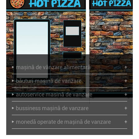
mașină de vânzare alimentară
+

băuturi mașină de vanzare
+

autoservice masină de vanzare
+

bussiness mașină de vanzare
+

monedă operate de mașină de vanzare
+
