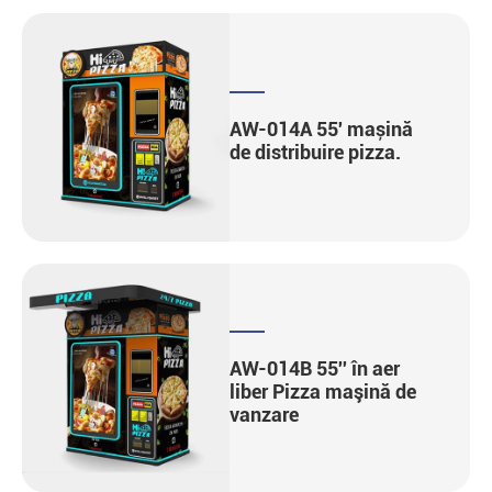
AW-014A 55' mașină
de distribuire pizza.
AW-014B 55'' în aer
liber Pizza maşină de
vanzare