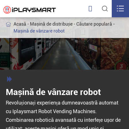



Acasă
Mașină de distribuție
Căutare populară

Mașină de vânzare robot

Mașină de vânzare robot
Revoluționați experiența dumneavoastră automat
cu Iplaysmart Robot Vending Machines.
Combinarea robotică avansată cu interfețe ușor de
utilizat; aceste mașini oferă un mod unic și